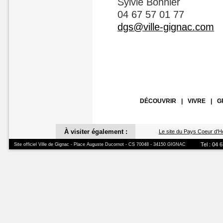
Sylvie Bonnier
04 67 57 01 77
dgs@ville-gignac.com
DÉCOUVRIR
|
VIVRE
|
G
À visiter également :
Le site du Pays Coeur d'H
Tel : 04 
Site officiel Ville de Gignac - Place Auguste Ducornot - CS 70048 - 34150 GIGNAC