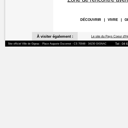
DÉCOUVRIR
|
VIVRE
|
G
À visiter également :
Le site du Pays Coeur d'H
Tel : 04 
Site officiel Ville de Gignac - Place Auguste Ducornot - CS 70048 - 34150 GIGNAC