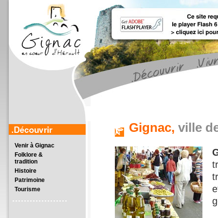
Gignac,
ville de
Venir à Gignac
G
Folklore &
tradition
t
Histoire
t
Patrimoine
e
Tourisme
g