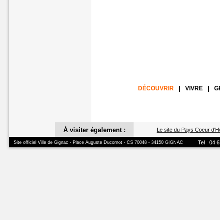
DÉCOUVRIR
|
VIVRE
|
G
À visiter également :
Le site du Pays Coeur d'H
Tel : 04 
Site officiel Ville de Gignac - Place Auguste Ducornot - CS 70048 - 34150 GIGNAC