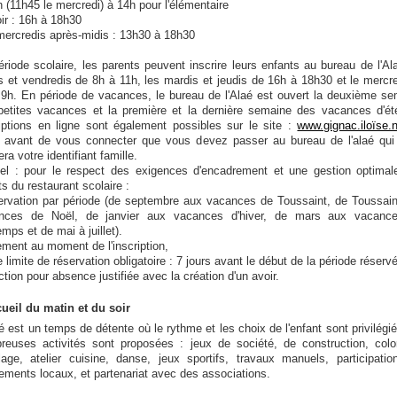
 (11h45 le mercredi) à 14h pour l'élémentaire
ir : 16h à 18h30
mercredis après-midis : 13h30 à 18h30
riode scolaire, les parents peuvent inscrire leurs enfants au bureau de l'Al
s et vendredis de 8h à 11h, les mardis et jeudis de 16h à 18h30 et le mercr
 9h. En période de vacances, le bureau de l'Alaé est ouvert la deuxième s
petites vacances et la première et la dernière semaine des vacances d'été
riptions en ligne sont également possibles sur le site :
www.gignac.iloïse.
r avant de vous connecter que vous devez passer au bureau de l'alaé qui
ra votre identifiant famille.
el : pour le respect des exigences d'encadrement et une gestion optimal
s du restaurant scolaire :
servation par période (de septembre aux vacances de Toussaint, de Toussai
nces de Noël, de janvier aux vacances d'hiver, de mars aux vacanc
emps et de mai à juillet).
ement au moment de l'inscription,
e limite de réservation obligatoire : 7 jours avant le début de la période réserv
tion pour absence justifiée avec la création d'un avoir.
cueil du matin et du soir
é est un temps de détente où le rythme et les choix de l'enfant sont privilégi
reuses activités sont proposées : jeux de société, de construction, color
olage, atelier cuisine, danse, jeux sportifs, travaux manuels, participati
ments locaux, et partenariat avec des associations.