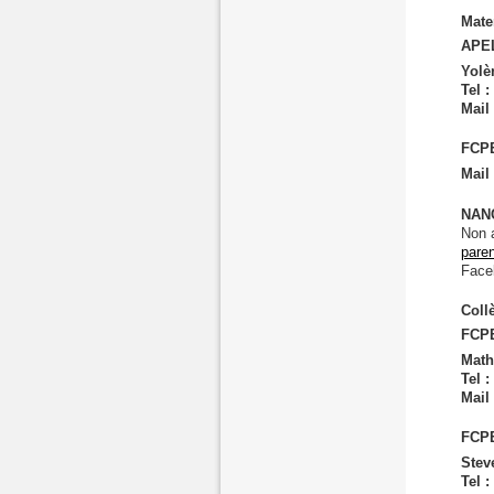
Mate
APEL
Yolè
Tel :
Mail
FCPE
Mail
NAN
Non a
pare
Face
Coll
FCPE
Math
Tel :
Mail
FCPE
Stev
Tel :