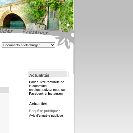
Pour suivre l'actualité de
la commune
en direct suivez-nous sur
Facebook
et
Instagram
!
Actualités
Enquête publique :
Avis d'enquête publique
pour la réalisation d'une
nouvelle caserne de
gendarmerie
>
Consulter