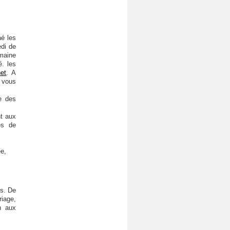
aé les
edi de
emaine
. les
net
. A
 vous
e des
nt aux
es de
ée,
és. De
iage,
on aux