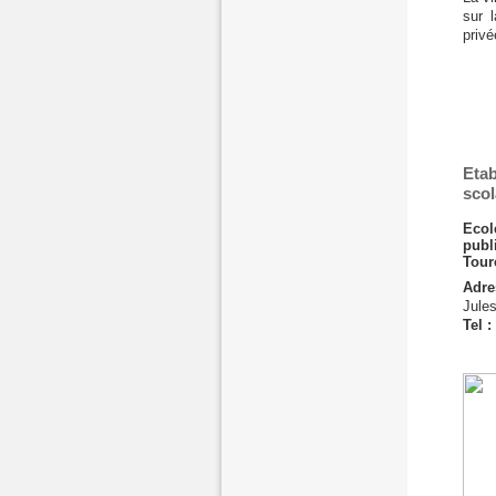
sur 
privé
Eta
scol
Ecol
pub
Tour
Adr
Jules
Tel :