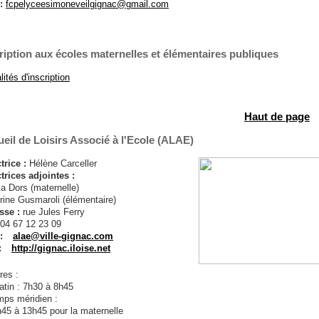
 :
fcpelyceesimoneveilgignac@gmail.com
ription aux écoles maternelles et élémentaires publiques
ités d'inscription
Haut de page
eil de Loisirs Associé à l'Ecole (ALAE)
trice :
Hélène Carceller
trices adjointes :
a Dors (maternelle)
rine Gusmaroli (élémentaire)
sse :
rue Jules Ferry
04 67 12 23 09
:
alae@ville-gignac.com
:
http://gignac.iloise.net
res :
atin : 7h30 à 8h45
mps méridien :
45 à 13h45 pour la maternelle