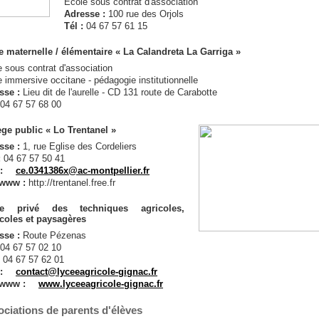
Ecole sous contrat d'association
Adresse :
100 rue des Orjols
Tél :
04 67 57 61 15
e maternelle / élémentaire « La Calandreta La Garriga »
 sous contrat d'association
 immersive occitane - pédagogie institutionnelle
sse :
Lieu dit de l'aurelle - CD 131 route de Carabotte
04 67 57 68 00
ège public « Lo Trentanel »
sse :
1, rue Eglise des Cordeliers
:
04 67 57 50 41
 :
ce.0341386x@ac-montpellier.fr
 www :
http://trentanel.free.fr
ée privé des techniques agricoles,
icoles et paysagères
sse :
Route Pézenas
04 67 57 02 10
:
04 67 57 62 01
 :
contact@lyceeagricole-gignac.fr
 www :
www.lyceeagricole-gignac.fr
ciations de parents d'élèves