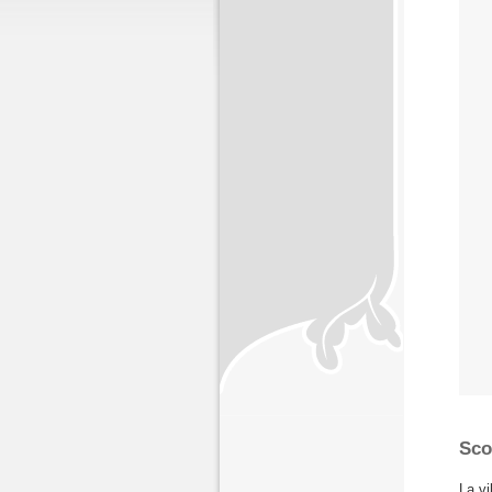
Sco
La vi