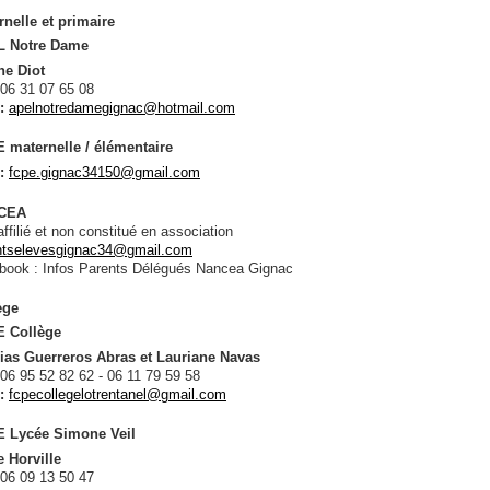
rnelle et primaire
 Notre Dame
ne Diot
06 31 07 65 08
 :
apelnotredamegignac@hotmail.com
 maternelle / élémentaire
 :
fcpe.gignac34150@gmail.com
CEA
ffilié et non constitué en association
ntselevesgignac34@gmail.com
book : Infos Parents Délégués Nancea Gignac
ège
 Collège
ias Guerreros Abras et Lauriane Navas
06 95 52 82 62 - 06 11 79 59 58
 :
fcpecollegelotrentanel@gmail.com
 Lycée Simone Veil
e Horville
06 09 13 50 47