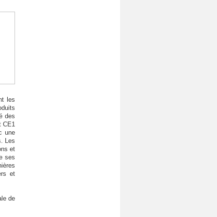
nt les
oduits
té des
et CE1
c une
s. Les
ons et
re ses
nières
rs et
ale de