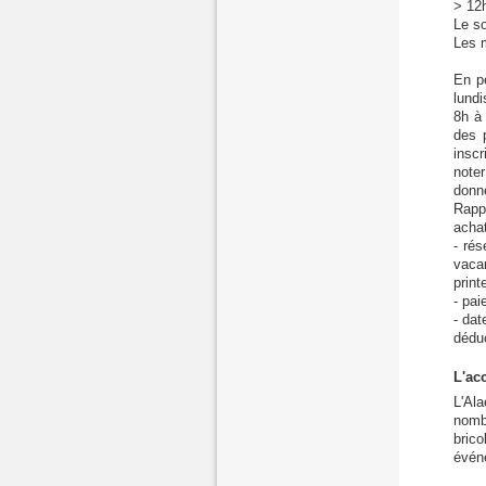
> 12h
Le so
Les 
En pé
lundi
8h à
des 
insc
note
donne
Rapp
achat
- ré
vaca
print
- pai
- dat
déduc
L'ac
L'Ala
nomb
bric
événe