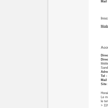
Mail
Insc
Modal
Accu
Direc
Direc
Mélik
Sand
Adre
Tel :
Mail 
Site 
Horai
Le m
le te
> 11h