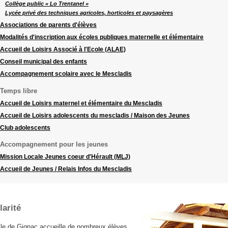
Collège public « Lo Trentanel »
Lycée privé des techniques agricoles, horticoles et paysagères
Associations de parents d'élèves
Modalités d'inscription aux écoles publiques maternelle et élémentaire
Accueil de Loisirs Associé à l'Ecole (ALAE)
Conseil municipal des enfants
Accompagnement scolaire avec le Mescladis
Temps libre
Accueil de Loisirs maternel et élémentaire du Mescladis
Accueil de Loisirs adolescents du mescladis / Maison des Jeunes
Club adolescents
Accompagnement pour les jeunes
Mission Locale Jeunes coeur d'Hérault (MLJ)
Accueil de Jeunes / Relais Infos du Mescladis
larité
lle de Gignac accueille de nombreux élèves