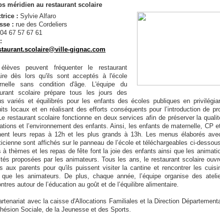
s méridien au restaurant scolaire
trice :
Sylvie Alfaro
sse :
rue des Cordeliers
04 67 57 67 61
:
staurant.scolaire@ville-gignac.com
élèves peuvent fréquenter le restaurant
aire dès lors qu'ils sont acceptés à l'école
rnelle sans condition d'âge. L'équipe du
aurant scolaire prépare tous les jours des
s variés et équilibrés pour les enfants des écoles publiques en privilégia
its locaux et en réalisant des efforts conséquents pour l’introduction de pr
Le restaurant scolaire fonctionne en deux services afin de préserver la quali
ations et l’environnement des enfants. Ainsi, les enfants de maternelle, CP 
nent leurs repas à 12h et les plus grands à 13h. Les menus élaborés ave
ticienne sont affichés sur le panneau de l’école et téléchargeables ci-dessou
 à thèmes et les repas de fête font la joie des enfants ainsi que les animati
ités proposées par les animateurs. Tous les ans, le restaurant scolaire ouv
s aux parents pour qu'ils puissent visiter la cantine et rencontrer les cuisi
i que les animateurs. De plus, chaque année, l’équipe organise des atelie
ntres autour de l’éducation au goût et de l’équilibre alimentaire.
rtenariat avec la caisse d'Allocations Familiales et la Direction Département
hésion Sociale, de la Jeunesse et des Sports.