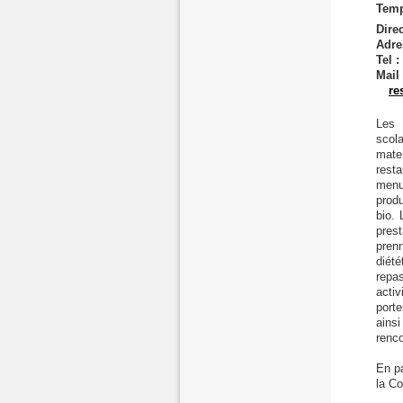
Temp
Direc
Adre
Tel :
Mail 
re
Les 
scol
mate
rest
menu
produ
bio. 
prest
pren
diété
repas
activ
porte
ains
renco
En pa
la Co