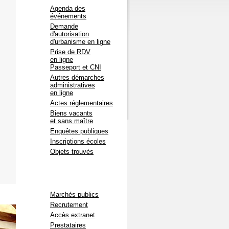
Agenda des
Lancement du permis
événements
de végétaliser :
Avis aux habitants et
Demande
aux commerçants du
d'autorisation
coeur de ville
d'urbanisme en ligne
Devenez acteur de votre
Prise de RDV
cadre de vie,
en ligne
demandez votre permis
Passeport et CNI
de végétaliser !
> Infos et formulaire de
Autres démarches
demande
ICI
administratives
en ligne
Actes réglementaires
Agenda
Biens vacants
> Le programme de
et sans maître
l'
Accueil de Loisirs
du
Enquêtes publiques
Mescladis
Inscriptions écoles
> Le programme de
l'
Espace Jeunesse
du
Objets trouvés
Mescladis
> Le programme de la
Médiathèque
> Le programme des
concerts du
Sonambule
Marchés publics
Recrutement
Jusqu'à fin août
Accès extranet
Les Lundis Vignerons
Prestataires
Vins / Musique /